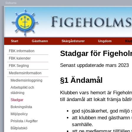
Sidkarta
Start
Gästhamn
Skärgårdsturer
Ungdom
Klu
FBK information
Stadgar för Figeho
FBK kalender
Senast uppdaterade mars 2023
FBK Segling
Medlemsinformation
§1 Ändamål
Medlemsinloggning
Arbetsplikt och
Klubben vars hemort är Figeholm 
städning
till ändamål att lokalt främja båt
Stadgar
Bokningslista
god sjösäkerhet, god miljö
Miljöpolicy
att klubben med gästhamn 
Prislista / Avgifter
samhälle.
Båtplatskö
att ge medlemmar tillfällen