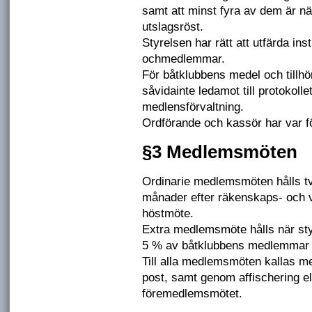
samt att minst fyra av dem är nä
utslagsröst.
Styrelsen har rätt att utfärda ins
ochmedlemmar.
För båtklubbens medel och tillh
såvidainte ledamot till protokoll
medlensförvaltning.
Ordförande och kassör har var för
§3 Medlemsmöten
Ordinarie medlemsmöten hålls tv
månader efter räkenskaps- och 
höstmöte.
Extra medlemsmöte hålls när sty
5 % av båtklubbens medlemmar b
Till alla medlemsmöten kallas m
post, samt genom affischering el
föremedlemsmötet.