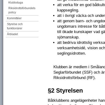
Klubbstuga
att verka för en god båtkul
Riksidrottsförbundets
kappsegling.
policy
att i övrigt väcka och under
Kommittéer
att genom barn- och ungd
Styrelse och
ungdomars intresse för båtl
funktionärer
till ökade kunskaper vad gä
Årbladet
sjömanskap.
att bedriva idrottslig verks
verksamhetsidé, vision och
seglingsidrotten.
Klubben är medlem i Småland
Seglarförbundet (SSF) och är
Riksidrottsförbund (RF).
§2 Styrelsen
Båtklubbens angelägenheter han