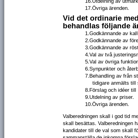
16.
Utdelning av utmärk
17.
Övriga ärenden.
Vid det ordinarie me
behandlas följande ä
1.
Godkännande av kall
2.
Godkännande av före
3.
Godkännande av röst
4.
Val av två justeringsm
5.
Val av övriga funktio
6.
Synpunkter och återb
7.
Behandling av från 
tidigare anmälts til
8.
Förslag och idéer ti
9.
Utdelning av priser.
10.
Övriga ärenden.
Valberedningen skall i god tid
skall besättas. Valberedningen har
kandidater till de val som skall 
sammanställa de inkomna förslag