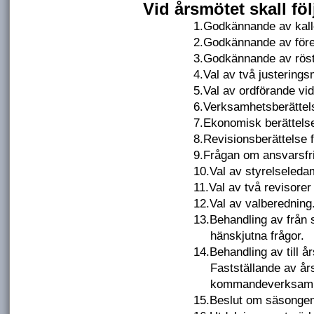
Vid årsmötet skall f
1.
Godkännande av kall
2.
Godkännande av före
3.
Godkännande av röst
4.
Val av två justeringsm
5.
Val av ordförande vi
6.
Verksamhetsberättel
7.
Ekonomisk berättels
8.
Revisionsberättelse 
9.
Frågan om ansvarsfri
10.
Val av styrelseleda
11.
Val av två revisorer
12.
Val av valberedning
13.
Behandling av från s
hänskjutna frågor.
14.
Behandling av till å
Fastställande av års
kommandeverksamh
15.
Beslut om säsonge