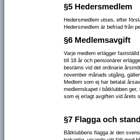
§5 Hedersmedlem
Hedersmedlem utses, efter förs
Hedersmedlem är befriad från per
§6 Medlemsavgift
Varje medlem erlägger fastställd
till 18 år och pensionärer erlägg
bestäms vid det ordinarie årsmöte
november månads utgång, gäller å
Medlem som ej har betalat årsavgi
medlemskapet i båtklubben ger, t
som ej erlagt avgiften vid årets s
§7 Flagga och stand
Båtklubbens flagga är den svens
trekantig, visande vitt fält med b