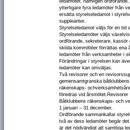
ledamöter, nämligen ordförande,
ytterligare fyra ledamöter från v
ersätta styrelseledamot i styrels
suppleanter.
Styrelseledamot väljs för en tid a
Styrelseledamöter väljs växelvis
ordförande, sekreterare, kassör
skilda kommittéer förrättas ena 
ledamöter från verksamheter i sk
Förändringar i styrelsen kan äv
ledamöter kan omväljas.
Två revisorer och en revisorssup
gemensamtgranska båtklubbens 
räkenskaps- ochverksamhetsåret
föredras vid årsmötet.Revisorer o
Båtklubbens räkenskaps- och ve
1 januari – 31 december.
Ordförande sammankallar styrels
två av dess ledamöter begär det. 
är det nödvändigt att samtliga le