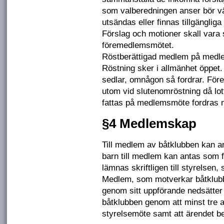
som valberedningen anser bör vä
utsändas eller finnas tillgänglig
Förslag och motioner skall vara s
föremedlemsmötet.
Röstberättigad medlem på medle
Röstning sker i allmänhet öppet.
sedlar, omnågon så fordrar. För
utom vid slutenomröstning då lott
fattas på medlemsmöte fordras 
§4 Medlemskap
Till medlem av båtklubben kan 
barn till medlem kan antas som
lämnas skriftligen till styrelsen,
Medlem, som motverkar båtklubb
genom sitt uppförande nedsätter
båtklubben genom att minst tre 
styrelsemöte samt att ärendet 