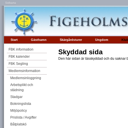
Sidkarta
Start
Gästhamn
Skärgårdsturer
Ungdom
Klu
FBK information
Skyddad sida
FBK kalender
Den här sidan är lässkyddad och du saknar be
FBK Segling
Medlemsinformation
Medlemsinloggning
Arbetsplikt och
städning
Stadgar
Bokningslista
Miljöpolicy
Prislista / Avgifter
Båtplatskö