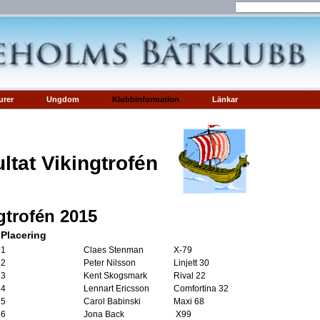
urer
Ungdom
Klubbinformation
Länkar
ltat Vikingtrofén
gtrofén 2015
Placering
1
Claes Stenman
X-79
2
Peter Nilsson
Linjett 30
3
Kent Skogsmark
Rival 22
4
Lennart Ericsson
Comfortina 32
5
Carol Babinski
Maxi 68
6
Jona Back
X99