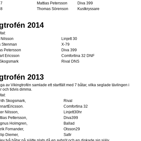
7
Mattias Petersson
Diva 399
8
Thomas Sörenson
Kustkryssare
gtrofén 2014
tat:
 Nilsson
Linjett 30
s Stenman
X-79
as Petersson
Diva 399
rt Ericsson
Comfortina 32 DNF
 Skogsmark
Rival DNS
gtrofén 2013
ga av Vikingtrofén samlade ett startfält med 7 båtar, vilka seglade tävlingen i
ar och tidvis dimma.
tat:
nth Skogsmark,
Rival
nartEricsson.
Comfortina 32
ter Nilsson,
Linjett30hr
ttias Pettersson,
Diva399
agnus Holmgren,
Ballad
trik Fornander,
Olsson29
ilip Diemer,
Safir
lev två båtar på sjätte plats då en avbröt och en diskade sig själv.