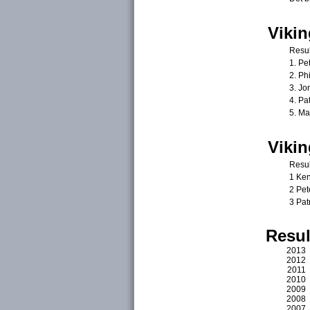
Vikin
Resul
1. 
2. 
3. J
4. P
5. M
Vikin
Resul
1 Ke
2 Pet
3 Pat
Resul
2013
2012
2011
2010
2009
2008
2007