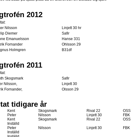
gtrofén 2012
tat:
Peter Nilsson
Linjett 30 hr
Philip Diemer
Safir
onne Emanuelsson
Hanse 331
atrik Fornander
Ohlsson 29
agnus Holmgren
B31df
gtrofén 2011
tat:
nth Skogsmark
Safir
er Nilsson,
Linjett 30
rik Fornander,
Olsson 29
tat tidigare år
Kent
Skogsmark
Rival 22
OSS
Peter
Nilsson
Linjett 30
FBK
Kent
Skogsmark
Rival 22
OSS
Inställd
Peter
Nilsson
Linjett 30
FBK
Inställd
Inställd