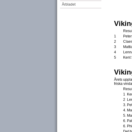
Årbladet
Vikin
Resul
1
Peter
2
Clae
3
Matti
4
Lenna
5
Kent
Vikin
Årets uppla
friska vind
Resul
1 Ke
2 Len
3. Pe
4. Ma
5. M
6. Pa
6. Ph
Det b