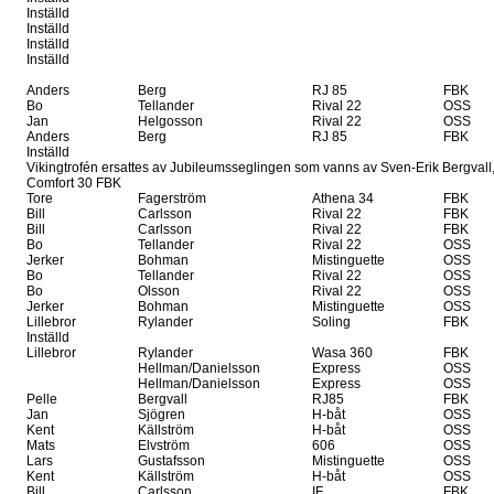
Inställd
Inställd
Inställd
Inställd
Anders
Berg
RJ 85
FBK
Bo
Tellander
Rival 22
OSS
Jan
Helgosson
Rival 22
OSS
Anders
Berg
RJ 85
FBK
Inställd
Vikingtrofén ersattes av Jubileumsseglingen som vanns av Sven-Erik Bergvall
Comfort 30 FBK
Tore
Fagerström
Athena 34
FBK
Bill
Carlsson
Rival 22
FBK
Bill
Carlsson
Rival 22
FBK
Bo
Tellander
Rival 22
OSS
Jerker
Bohman
Mistinguette
OSS
Bo
Tellander
Rival 22
OSS
Bo
Olsson
Rival 22
OSS
Jerker
Bohman
Mistinguette
OSS
Lillebror
Rylander
Soling
FBK
Inställd
Lillebror
Rylander
Wasa 360
FBK
Hellman/Danielsson
Express
OSS
Hellman/Danielsson
Express
OSS
Pelle
Bergvall
RJ85
FBK
Jan
Sjögren
H-båt
OSS
Kent
Källström
H-båt
OSS
Mats
Elvström
606
OSS
Lars
Gustafsson
Mistinguette
OSS
Kent
Källström
H-båt
OSS
Bill
Carlsson
IF
FBK