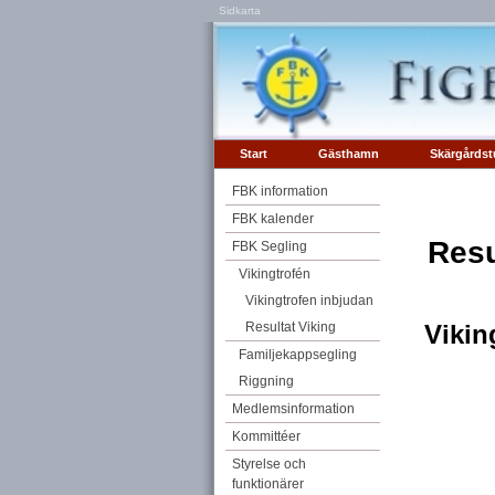
Sidkarta
Start
Gästhamn
Skärgårdst
FBK information
FBK kalender
Resu
FBK Segling
Vikingtrofén
Vikingtrofen inbjudan
Resultat Viking
Vikin
Familjekappsegling
Riggning
Medlemsinformation
Kommittéer
Styrelse och
funktionärer