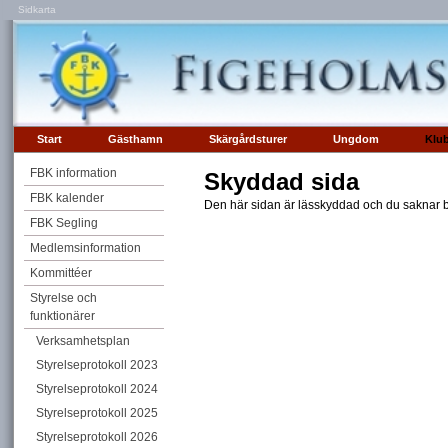
Sidkarta
Start
Gästhamn
Skärgårdsturer
Ungdom
Klu
FBK information
Skyddad sida
FBK kalender
Den här sidan är lässkyddad och du saknar be
FBK Segling
Medlemsinformation
Kommittéer
Styrelse och
funktionärer
Verksamhetsplan
Styrelseprotokoll 2023
Styrelseprotokoll 2024
Styrelseprotokoll 2025
Styrelseprotokoll 2026