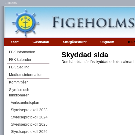
Sidkarta
Start
Gästhamn
Skärgårdsturer
Ungdom
Klu
FBK information
Skyddad sida
FBK kalender
Den här sidan är lässkyddad och du saknar be
FBK Segling
Medlemsinformation
Kommittéer
Styrelse och
funktionärer
Verksamhetsplan
Styrelseprotokoll 2023
Styrelseprotokoll 2024
Styrelseprotokoll 2025
Styrelseprotokoll 2026