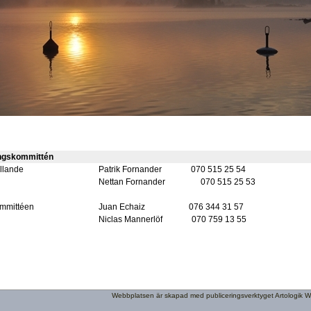
ngskommittén
lande
Patrik Fornander 070 515 25 54
Nettan Fornander
070 515 25 53
mmittéen
Juan Echaiz 076 344 31 57
Niclas Mannerlöf 070 759 13 55
Webbplatsen är skapad med publiceringsverktyget Artologik 