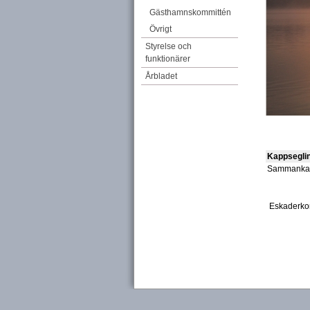
Gästhamnskommittén
Övrigt
Styrelse och
funktionärer
Årbladet
Kappsegli
Sammankal
Eskaderko