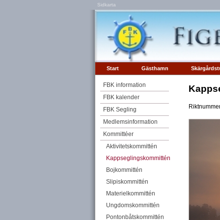
Sidkarta
Start
Gästhamn
Skärgårdst
FBK information
Kappse
FBK kalender
Riktnummer
FBK Segling
Medlemsinformation
Kommittéer
Aktivitetskommittén
Kappseglingskommittén
Bojkommittén
Slipiskommittén
Materielkommittén
Ungdomskommittén
Pontonbåtskommittén