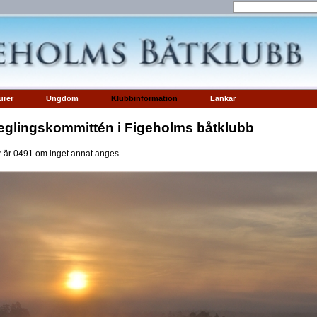
urer
Ungdom
Klubbinformation
Länkar
glingskommittén i Figeholms båtklubb
 är 0491 om inget annat anges