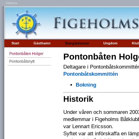
Sidkarta
Start
Gästhamn
Skärgårdsturer
Ungdom
Klu
Pontonbåten Holger
Pontonbåten Holg
Pontonbåtsnytt
Deltagare i Pontonbåtskommitté
Pontonbåtskommittén
Bokning
Historik
Under våren och sommaren 2003 
medlemmar i Figeholms Båtklubb. 
var Lennart Ericsson.
Syftet var att införskaffa en läm