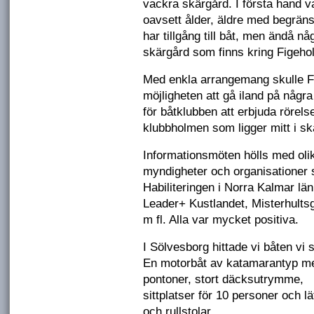
vackra skärgård. I första hand v
oavsett ålder, äldre med begrän
har tillgång till båt, men ändå n
skärgård som finns kring Figeho
Med enkla arrangemang skulle F
möjligheten att gå iland på några
för båtklubben att erbjuda rörels
klubbholmen som ligger mitt i s
Informationsmöten hölls med oli
myndigheter och organisationer
Habiliteringen i Norra Kalmar lä
Leader+ Kustlandet, Misterhults
m fl. Alla var mycket positiva.
I Sölvesborg hittade vi båten vi 
En motorbåt av katamarantyp m
pontoner, stort däcksutrymme,
sittplatser för 10 personer och l
och rullstolar.